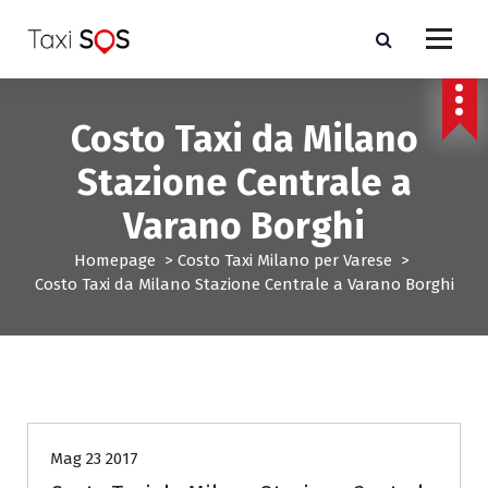
V
a
i
a
l
Costo Taxi da Milano
c
o
Stazione Centrale a
n
t
Varano Borghi
e
n
Homepage
>
Costo Taxi Milano per Varese
>
u
Costo Taxi da Milano Stazione Centrale a Varano Borghi
t
o
Costo Taxi Milano per Varese
Mag 23 2017