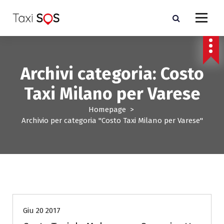
V
a
i
a
l
c
Archivi categoria: Costo
o
n
Taxi Milano per Varese
t
e
Homepage
>
n
Archivio per categoria "Costo Taxi Milano per Varese"
u
t
o
Costo Taxi Milano per Varese
Giu 20 2017