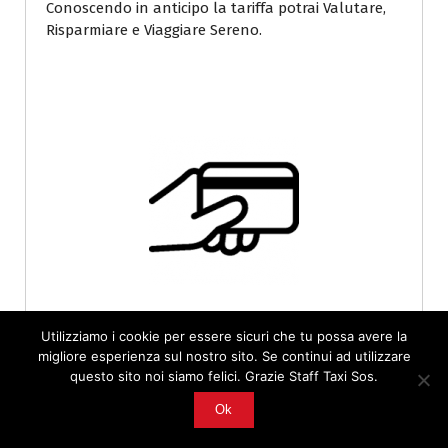
Conoscendo in anticipo la tariffa potrai Valutare,
Risparmiare e Viaggiare Sereno.
Utilizziamo i cookie per essere sicuri che tu possa avere la
migliore esperienza sul nostro sito. Se continui ad utilizzare
questo sito noi siamo felici. Grazie Staff Taxi Sos.
Modalità Di Pagamento
Ok
Quante volte ti sei chiesto oppure hai chiesto al