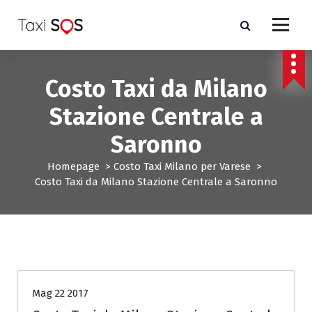
V
a
i
a
l
Costo Taxi da Milano
c
o
Stazione Centrale a
n
t
Saronno
e
n
Homepage
>
Costo Taxi Milano per Varese
>
u
Costo Taxi da Milano Stazione Centrale a Saronno
t
o
Costo Taxi Milano per Varese
Mag 22 2017