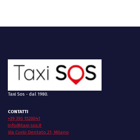
Taxi Sos - dal 1980.
CONTATTI
+39 393 1520041
info@taxi-sos.it
Via Curio Dentato 21, Milano