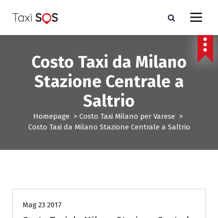
V
a
i
a
l
Costo Taxi da Milano
c
o
Stazione Centrale a
n
t
Saltrio
e
n
Homepage
>
Costo Taxi Milano per Varese
>
u
Costo Taxi da Milano Stazione Centrale a Saltrio
t
o
Costo Taxi Milano per Varese
Mag 23 2017