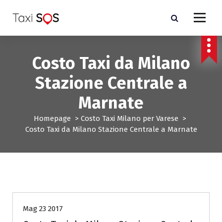
V
a
i
a
l
Costo Taxi da Milano
c
o
Stazione Centrale a
n
t
Marnate
e
n
Homepage
>
Costo Taxi Milano per Varese
>
u
Costo Taxi da Milano Stazione Centrale a Marnate
t
o
Costo Taxi Milano per Varese
Mag 23 2017