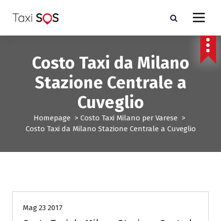
V
a
i
a
l
Costo Taxi da Milano
c
o
Stazione Centrale a
n
t
Cuveglio
e
n
Homepage
>
Costo Taxi Milano per Varese
>
u
Costo Taxi da Milano Stazione Centrale a Cuveglio
t
o
Costo Taxi Milano per Varese
Mag 23 2017