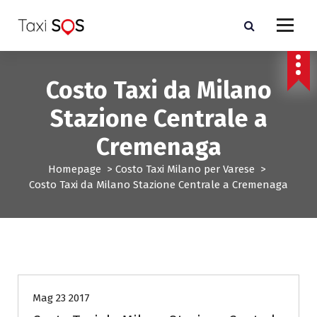
V
a
i
a
l
Costo Taxi da Milano
c
o
Stazione Centrale a
n
t
Cremenaga
e
n
Homepage
>
Costo Taxi Milano per Varese
>
u
Costo Taxi da Milano Stazione Centrale a Cremenaga
t
o
Costo Taxi Milano per Varese
Mag 23 2017