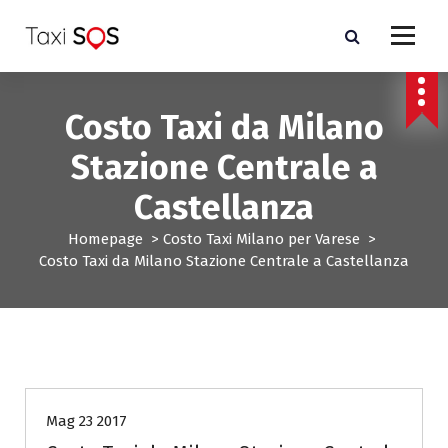
V
a
i
a
l
Costo Taxi da Milano
c
o
Stazione Centrale a
n
t
Castellanza
e
n
Homepage
>
Costo Taxi Milano per Varese
>
u
Costo Taxi da Milano Stazione Centrale a Castellanza
t
o
Costo Taxi Milano per Varese
taxi-sos-monza-brianza
Mag 23 2017