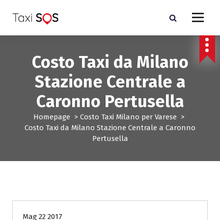
V
a
i
a
l
Costo Taxi da Milano
c
o
Stazione Centrale a
n
t
Caronno Pertusella
e
n
Homepage
>
Costo Taxi Milano per Varese
>
u
Costo Taxi da Milano Stazione Centrale a Caronno
t
Pertusella
o
Costo Taxi Milano per Varese
taxi-sos-monza-brianza
Mag 22 2017