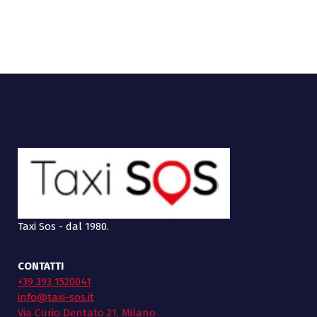
Taxi Sos - dal 1980.
CONTATTI
+39 393 1520041
info@taxi-sos.it
Via Curio Dentato 21, Milano