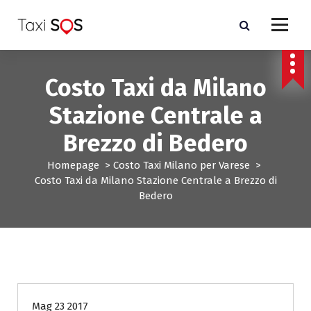
V
a
i
a
l
Costo Taxi da Milano
c
o
Stazione Centrale a
n
t
Brezzo di Bedero
e
n
Homepage
>
Costo Taxi Milano per Varese
>
u
Costo Taxi da Milano Stazione Centrale a Brezzo di
t
Bedero
o
Costo Taxi Milano per Varese
Mag 23 2017