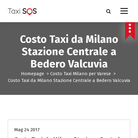
V
a
i
a
l
Costo Taxi da Milano
c
o
Stazione Centrale a
n
t
Bedero Valcuvia
e
n
Homepage
>
Costo Taxi Milano per Varese
>
u
Costo Taxi da Milano Stazione Centrale a Bedero Valcuvia
t
o
Costo Taxi Milano per Varese
Mag 24 2017