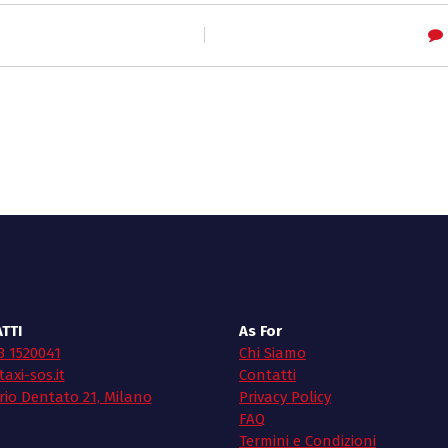
TTI
As For
3 1520041
Chi Siamo
axi-sos.it
Contatti
rio Dentato 21, Milano
Privacy Policy
FAQ
Termini e Condizioni