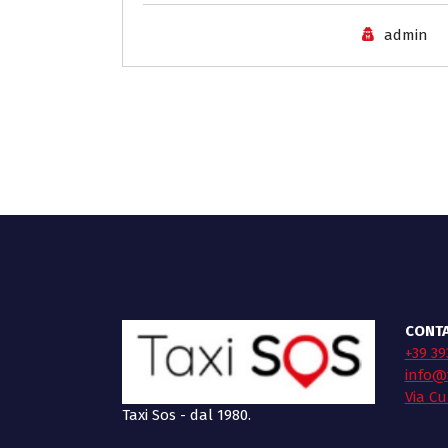
admin
CONTA
+39 39
info@t
Via Cu
Taxi Sos - dal 1980.