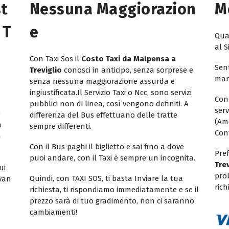
st
Nessuna Maggiorazion
M
 T
E
Quan
al S
Con Taxi Sos il
Costo Taxi da Malpensa a
Sent
Treviglio
conosci in anticipo, senza sorprese e
mar
senza nessuna maggiorazione assurda e
ingiustificata.Il Servizio Taxi o Ncc, sono servizi
Con
pubblici non di linea, così vengono definiti. A
ser
e
differenza del Bus effettuano delle tratte
(Am
a
sempre differenti.
Con
n
Con il Bus paghi il biglietto e sai fino a dove
Pref
puoi andare, con il Taxi è sempre un incognita.
Tre
ui
pro
Quindi, con TAXI SOS, ti basta Inviare la tua
ivan
rich
richiesta, ti rispondiamo immediatamente e se il
prezzo sarà di tuo gradimento, non ci saranno
cambiamenti!