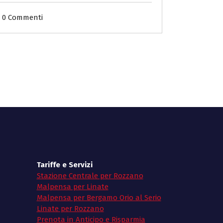
0 Commenti
Tariffe e Servizi
Stazione Centrale per Rozzano
Malpensa per Linate
Malpensa per Bergamo Orio al Serio
Linate per Rozzano
Prenota in Anticipo e Risparmia