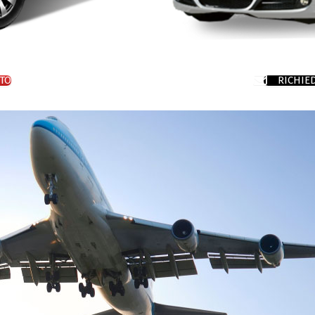
TO
RICHIE