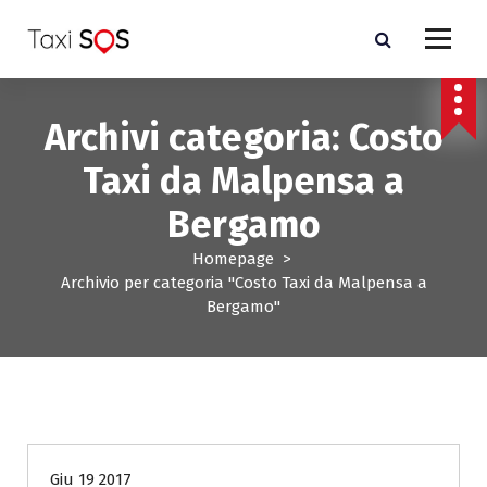
V
a
i
a
l
Archivi categoria: Costo
c
o
Taxi da Malpensa a
n
t
Bergamo
e
n
Homepage
>
u
Archivio per categoria "Costo Taxi da Malpensa a
t
Bergamo"
o
Costo Taxi da Malpensa a Bergamo
Giu 19 2017