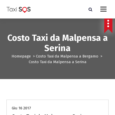
V
a
i
a
l
c
Costo Taxi da Malpensa a
o
n
Serina
t
e
Homepage
>
Costo Taxi da Malpensa a Bergamo
>
n
Costo Taxi da Malpensa a Serina
u
t
o
Costo Taxi da Malpensa a Bergamo
Giu 16 2017