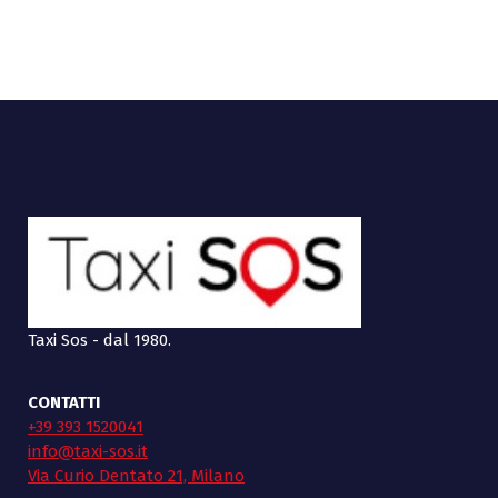
Taxi Sos - dal 1980.
CONTATTI
+39 393 1520041
info@taxi-sos.it
Via Curio Dentato 21, Milano