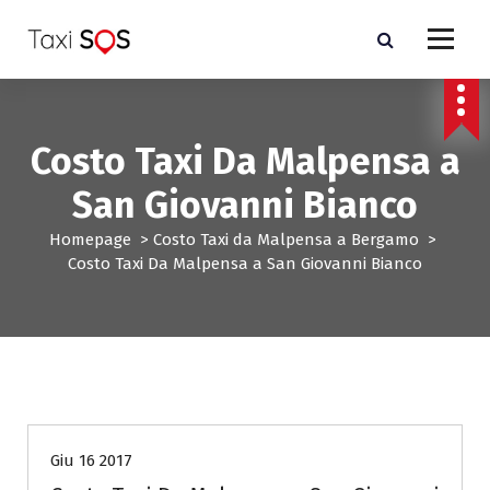
V
a
i
a
l
c
Costo Taxi Da Malpensa a
o
n
San Giovanni Bianco
t
e
Homepage
>
Costo Taxi da Malpensa a Bergamo
>
n
Costo Taxi Da Malpensa a San Giovanni Bianco
u
t
o
Costo Taxi da Malpensa a Bergamo
Giu 16 2017