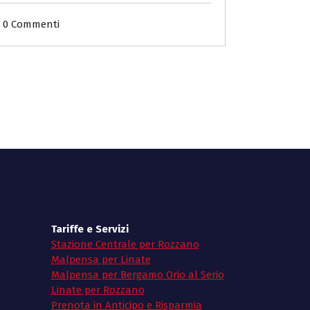
0 Commenti
Tariffe e Servizi
Stazione Centrale per Rozzano
Malpensa per Linate
Malpensa per Bergamo Orio al Serio
Linate per Rozzano
Prenota in Anticipo e Risparmia