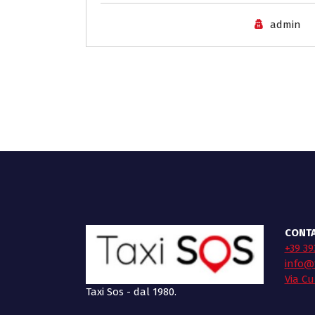
admin
CONTA
+39 39
info@t
Via Cu
Taxi Sos - dal 1980.