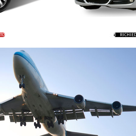
TO
RICHIE