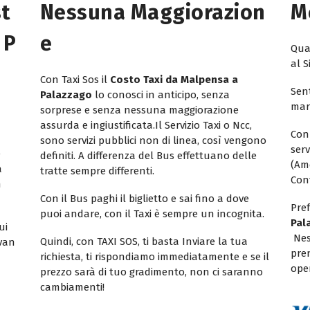
st
Nessuna Maggiorazion
M
 P
E
Quan
al S
Con Taxi Sos il
Costo Taxi da Malpensa a
Sent
Palazzago
lo conosci in anticipo, senza
mar
sorprese e senza nessuna maggiorazione
assurda e ingiustificata.Il Servizio Taxi o Ncc,
Con
sono servizi pubblici non di linea, così vengono
ser
e
definiti. A differenza del Bus effettuano delle
(Am
a
tratte sempre differenti.
Con
n
Con il Bus paghi il biglietto e sai fino a dove
Pref
puoi andare, con il Taxi è sempre un incognita.
Pal
ui
Nes
Quindi, con TAXI SOS, ti basta Inviare la tua
ivan
pren
richiesta, ti rispondiamo immediatamente e se il
oper
prezzo sarà di tuo gradimento, non ci saranno
cambiamenti!