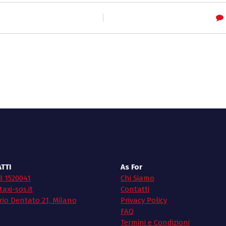
TTI
As For
3 1520041
Chi Siamo
axi-sos.it
Contatti
rio Dentato 21, Milano
Privacy Policy
FAQ
Termini e Condizioni