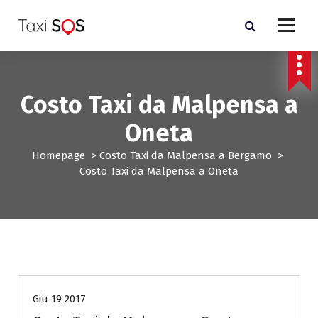
V
a
i
a
l
c
Costo Taxi da Malpensa a
o
n
Oneta
t
e
Homepage
>
Costo Taxi da Malpensa a Bergamo
>
n
Costo Taxi da Malpensa a Oneta
u
t
o
Costo Taxi da Malpensa a Bergamo
Giu 19 2017