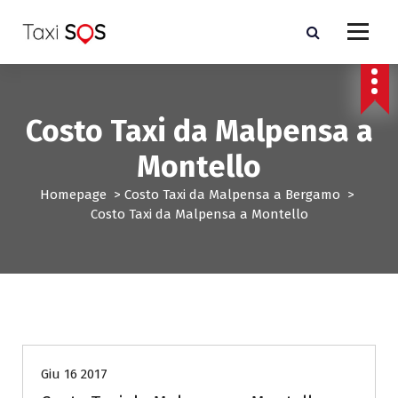
V
a
i
a
l
c
Costo Taxi da Malpensa a
o
n
Montello
t
e
Homepage
>
Costo Taxi da Malpensa a Bergamo
>
n
Costo Taxi da Malpensa a Montello
u
t
o
Costo Taxi da Malpensa a Bergamo
Costo Taxi da Malpensa a Novara
Giu 16 2017