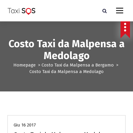
V
a
i
a
l
c
Costo Taxi da Malpensa a
o
n
Medolago
t
e
Homepage
>
Costo Taxi da Malpensa a Bergamo
>
n
Costo Taxi da Malpensa a Medolago
u
t
o
Costo Taxi da Malpensa a Bergamo
Giu 16 2017