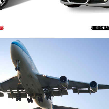
TO
RICHIE