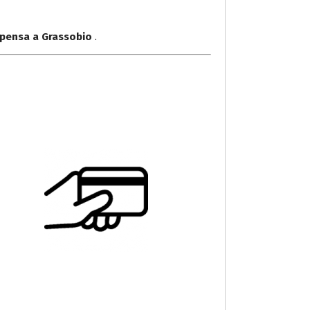
lpensa a Grassobio
.