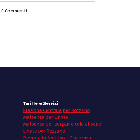
0 Commenti
Tariffe e Servizi
Stazione Centrale per Rozzano
Malpensa per Linate
Malpensa per Bergamo Orio al Serio
Linate per Rozzano
Prenota in Anticipo e Risparmia