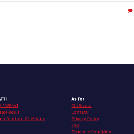
TTI
As For
3 1520041
Chi Siamo
axi-sos.it
Contatti
rio Dentato 21, Milano
Privacy Policy
FAQ
Termini e Condizioni