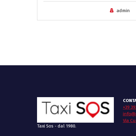
admin
CONTA
+39 39
info@t
Via Cu
Taxi Sos - dal 1980.