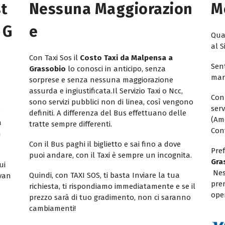
st
Nessuna Maggiorazion
M
 G
E
Quan
al S
Con Taxi Sos il
Costo Taxi da Malpensa a
Sent
Grassobio
lo conosci in anticipo, senza
mar
sorprese e senza nessuna maggiorazione
assurda e ingiustificata.Il Servizio Taxi o Ncc,
Con
sono servizi pubblici non di linea, così vengono
ser
e
definiti. A differenza del Bus effettuano delle
(Am
a
tratte sempre differenti.
Con
n
Con il Bus paghi il biglietto e sai fino a dove
Pref
puoi andare, con il Taxi è sempre un incognita.
Gra
ui
Nes
Quindi, con TAXI SOS, ti basta Inviare la tua
ivan
pren
richiesta, ti rispondiamo immediatamente e se il
oper
prezzo sarà di tuo gradimento, non ci saranno
cambiamenti!