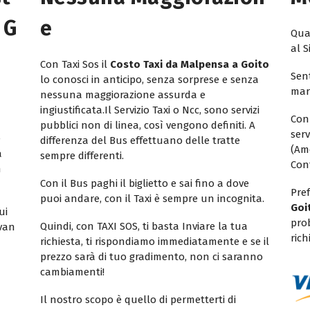
 G
E
Quan
al S
Con Taxi Sos il
Costo Taxi da Malpensa a Goito
Sent
lo conosci in anticipo, senza sorprese e senza
mar
nessuna maggiorazione assurda e
ingiustificata.Il Servizio Taxi o Ncc, sono servizi
Con
pubblici non di linea, così vengono definiti. A
ser
e
differenza del Bus effettuano delle tratte
(Am
a
sempre differenti.
Con
n
Con il Bus paghi il biglietto e sai fino a dove
Pref
puoi andare, con il Taxi è sempre un incognita.
Goi
ui
pro
Quindi, con TAXI SOS, ti basta Inviare la tua
ivan
rich
richiesta, ti rispondiamo immediatamente e se il
prezzo sarà di tuo gradimento, non ci saranno
cambiamenti!
Il nostro scopo è quello di permetterti di