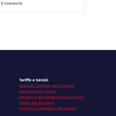
0 Commenti
Tariffe e Servizi
Stazione Centrale per Rozzano
Malpensa per Linate
Malpensa per Bergamo Orio al Serio
Linate per Rozzano
Prenota in Anticipo e Risparmia