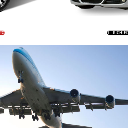
TO
RICHIE