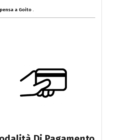
lpensa a Goito
.
odalità Di Pagamento