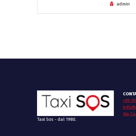
admin
CONTA
+39 39
info@t
Via Cu
Taxi Sos - dal 1980.