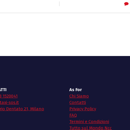
TTI
As For
3 1520041
Chi Siamo
axi-sos.it
Contatti
rio Dentato 21, Milano
Privacy Policy
FAQ
Termini e Condizioni
Tutto sul Mondo Ncc