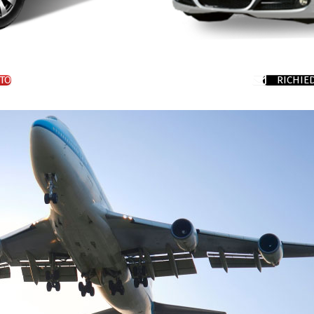
TO
RICHIE