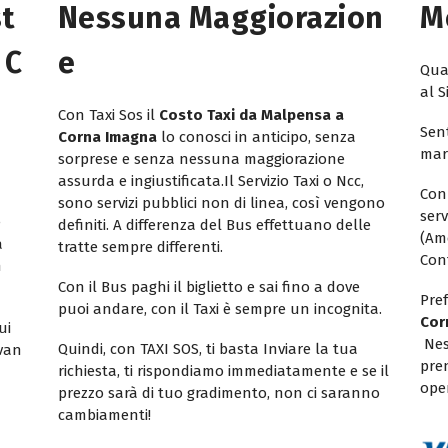
st
Nessuna Maggiorazion
M
 C
E
Quan
al S
Con Taxi Sos il
Costo Taxi da Malpensa a
Sent
Corna Imagna
lo conosci in anticipo, senza
mar
sorprese e senza nessuna maggiorazione
assurda e ingiustificata.Il Servizio Taxi o Ncc,
Con
sono servizi pubblici non di linea, così vengono
ser
e
definiti. A differenza del Bus effettuano delle
(Am
a
tratte sempre differenti.
Con
n
Con il Bus paghi il biglietto e sai fino a dove
Pref
puoi andare, con il Taxi è sempre un incognita.
Cor
ui
Nes
Quindi, con TAXI SOS, ti basta Inviare la tua
ivan
pren
richiesta, ti rispondiamo immediatamente e se il
oper
prezzo sarà di tuo gradimento, non ci saranno
cambiamenti!