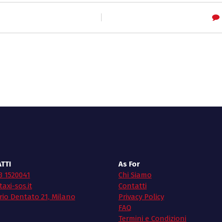
TTI
As For
3 1520041
Chi Siamo
axi-sos.it
Contatti
rio Dentato 21, Milano
Privacy Policy
FAQ
Termini e Condizioni