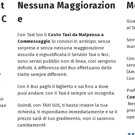
st
Nessuna Maggiorazion
M
 C
E
Quan
al S
Con Taxi Sos il
Costo Taxi da Malpensa a
Sent
Commessaggio
lo conosci in anticipo, senza
mar
sorprese e senza nessuna maggiorazione
assurda e ingiustificata.Il Servizio Taxi o Ncc,
Con
sono servizi pubblici non di linea, così vengono
ser
e
definiti. A differenza del Bus effettuano delle
(Am
a
tratte sempre differenti.
Con
n
Con il Bus paghi il biglietto e sai fino a dove
Pref
puoi andare, con il Taxi è sempre un incognita.
Com
ui
Nes
Quindi, con TAXI SOS, ti basta Inviare la tua
ivan
pren
richiesta, ti rispondiamo immediatamente e se il
oper
prezzo sarà di tuo gradimento, non ci saranno
cambiamenti!