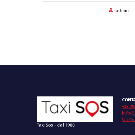
admin
CONTA
+39 39
info@t
Via Cu
Taxi Sos - dal 1980.