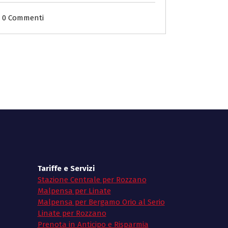
0 Commenti
Tariffe e Servizi
Stazione Centrale per Rozzano
Malpensa per Linate
Malpensa per Bergamo Orio al Serio
Linate per Rozzano
Prenota in Anticipo e Risparmia