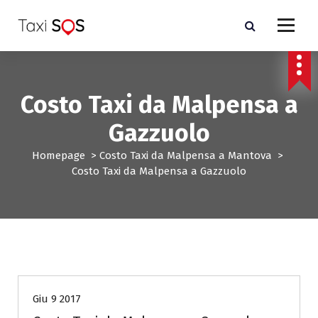
V
a
i
a
l
c
Costo Taxi da Malpensa a
o
n
Gazzuolo
t
e
Homepage
>
Costo Taxi da Malpensa a Mantova
>
n
Costo Taxi da Malpensa a Gazzuolo
u
t
o
Costo Taxi da Malpensa a Mantova
Giu 9 2017