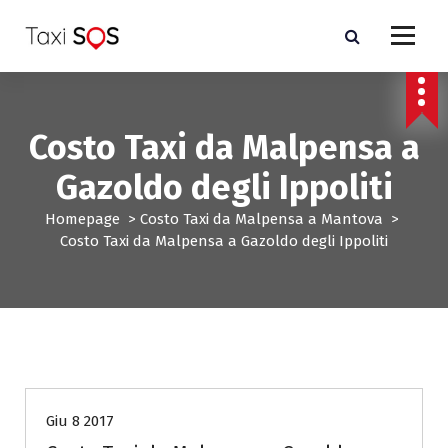
V
a
i
a
l
c
Costo Taxi da Malpensa a
o
n
Gazoldo degli Ippoliti
t
e
Homepage
>
Costo Taxi da Malpensa a Mantova
>
n
Costo Taxi da Malpensa a Gazoldo degli Ippoliti
u
t
o
Costo Taxi da Malpensa a Mantova
Giu 8 2017