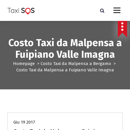
V
a
i
a
l
c
Costo Taxi da Malpensa a
o
n
Fuipiano Valle Imagna
t
e
Homepage
>
Costo Taxi da Malpensa a Bergamo
>
n
Costo Taxi da Malpensa a Fuipiano Valle Imagna
u
t
o
Costo Taxi da Malpensa a Bergamo
Giu 19 2017