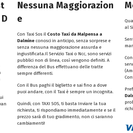
st
Nessuna Maggiorazion
M
 D
E
Quan
al S
Con Taxi Sos il
Costo Taxi da Malpensa a
Sent
Dalmine
conosci in anticipo, senza sorprese e
mar
senza nessuna maggiorazione assurda e
ingiustificata.Il Servizio Taxi o Ncc, sono servizi
Con
pubblici non di linea, così vengono definiti. A
ser
e
differenza del Bus effettuano delle tratte
(Am
a
sempre differenti.
Con
n
Con il Bus paghi il biglietto e sai fino a dove
Pref
puoi andare, con il Taxi è sempre un incognita.
Dal
ui
pro
Quindi, con TAXI SOS, ti basta Inviare la tua
ivan
rich
richiesta, ti rispondiamo immediatamente e se il
prezzo sarà di tuo gradimento, non ci saranno
cambiamenti!