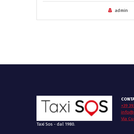
admin
CONTA
+39 39
info@t
Via Cu
Taxi Sos - dal 1980.