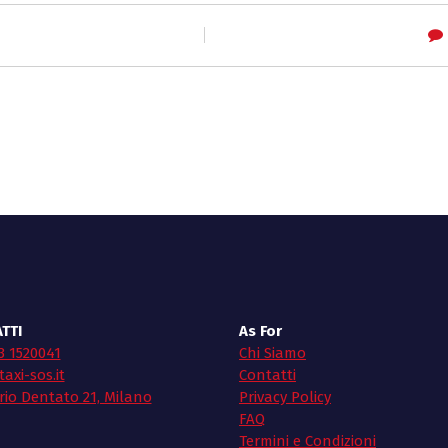
TTI
As For
3 1520041
Chi Siamo
axi-sos.it
Contatti
rio Dentato 21, Milano
Privacy Policy
FAQ
Termini e Condizioni