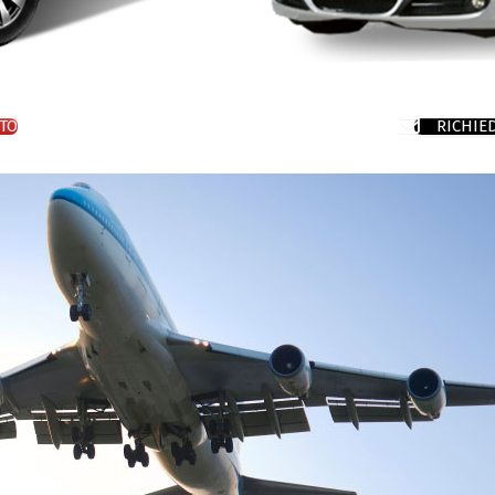
TO
RICHIE