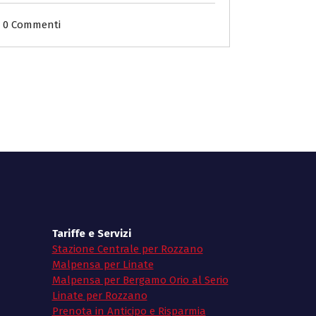
0 Commenti
Tariffe e Servizi
Stazione Centrale per Rozzano
Malpensa per Linate
Malpensa per Bergamo Orio al Serio
Linate per Rozzano
Prenota in Anticipo e Risparmia