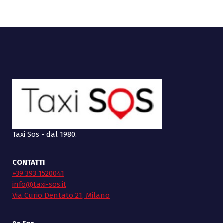
Taxi Sos - dal 1980.
CONTATTI
+39 393 1520041
info@taxi-sos.it
Via Curio Dentato 21, Milano