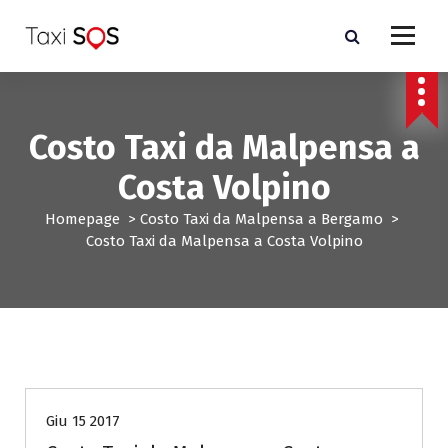
V
a
i
a
l
c
Costo Taxi da Malpensa a
o
n
Costa Volpino
t
e
Homepage
>
Costo Taxi da Malpensa a Bergamo
>
n
Costo Taxi da Malpensa a Costa Volpino
u
t
o
Costo Taxi da Malpensa a Bergamo
Giu 15 2017