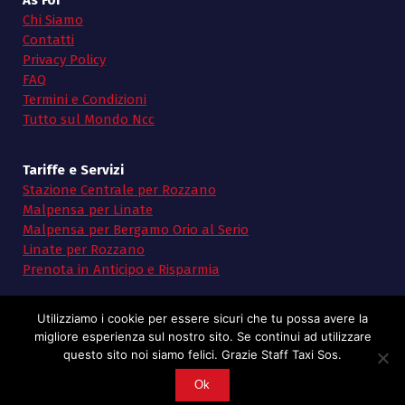
As For
Chi Siamo
Contatti
Privacy Policy
FAQ
Termini e Condizioni
Tutto sul Mondo Ncc
Tariffe e Servizi
Stazione Centrale per Rozzano
Malpensa per Linate
Malpensa per Bergamo Orio al Serio
Linate per Rozzano
Prenota in Anticipo e Risparmia
Utilizziamo i cookie per essere sicuri che tu possa avere la
migliore esperienza sul nostro sito. Se continui ad utilizzare
questo sito noi siamo felici. Grazie Staff Taxi Sos.
Copyright © 2026 Taxi SoS | Powered by Taxi Sos
Ok