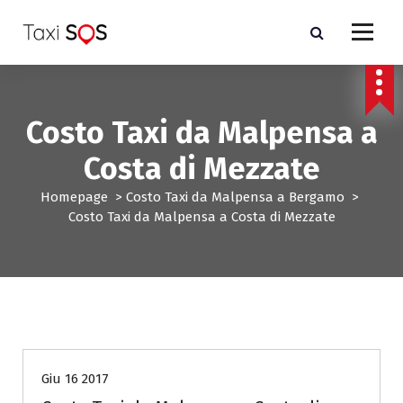
V
a
i
a
l
c
Costo Taxi da Malpensa a
o
n
Costa di Mezzate
t
e
Homepage
>
Costo Taxi da Malpensa a Bergamo
>
n
Costo Taxi da Malpensa a Costa di Mezzate
u
t
o
Costo Taxi da Malpensa a Bergamo
Giu 16 2017