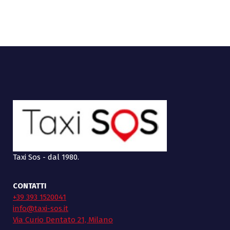
Taxi Sos - dal 1980.
CONTATTI
+39 393 1520041
info@taxi-sos.it
Via Curio Dentato 21, Milano