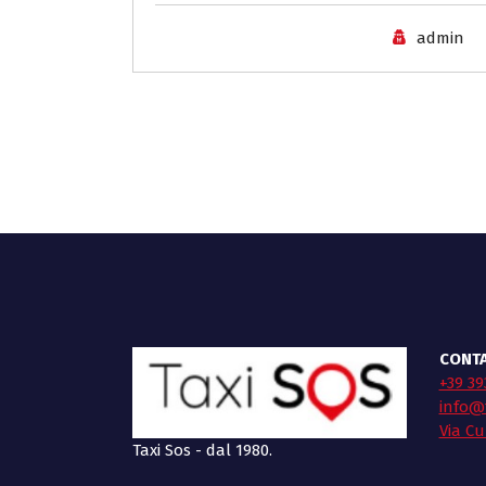
admin
CONTA
+39 39
info@t
Via Cu
Taxi Sos - dal 1980.