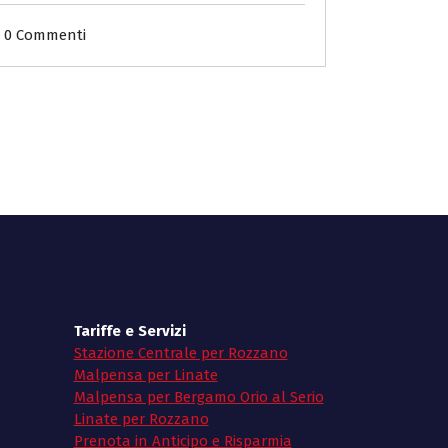
0 Commenti
Tariffe e Servizi
Stazione Centrale per Rozzano
Malpensa per Linate
Malpensa per Bergamo Orio al Serio
Linate per Rozzano
Prenota in Anticipo e Risparmia