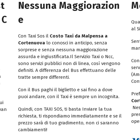
st
Nessuna Maggiorazion
M
 C
E
Quan
al S
Con Taxi Sos il
Costo Taxi da Malpensa a
Sent
Cortenuova
lo conosci in anticipo, senza
mar
sorprese e senza nessuna maggiorazione
assurda e ingiustificata.Il Servizio Taxi o Ncc,
Con
sono servizi pubblici non di linea, così vengono
ser
e
definiti. A differenza del Bus effettuano delle
(Am
a
tratte sempre differenti.
Con
n
Con il Bus paghi il biglietto e sai fino a dove
Pref
puoi andare, con il Taxi è sempre un incognita.
Cor
ui
Nes
Quindi, con TAXI SOS, ti basta Inviare la tua
ivan
pren
richiesta, ti rispondiamo immediatamente e se il
oper
prezzo sarà di tuo gradimento, non ci saranno
cambiamenti!