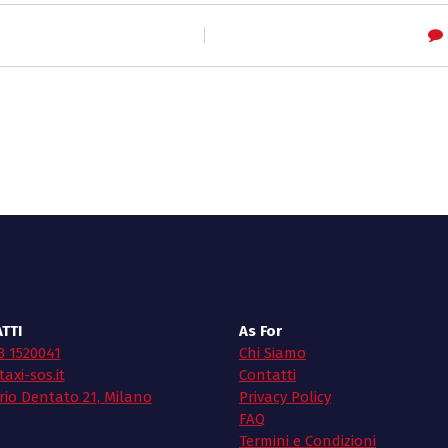
TTI
As For
3 1520041
Chi Siamo
axi-sos.it
Contatti
rio Dentato 21, Milano
Privacy Policy
FAQ
Termini e Condizioni