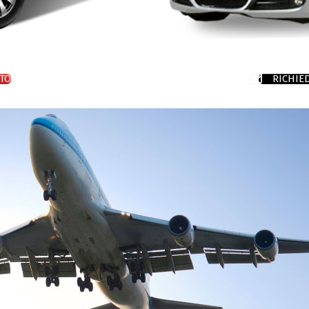
TO
RICHIE