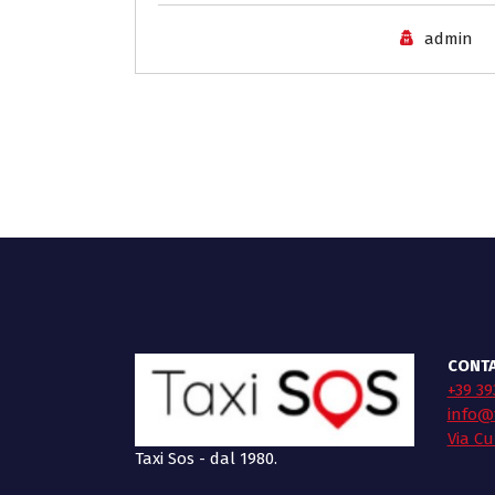
admin
CONTA
+39 39
info@t
Via Cu
Taxi Sos - dal 1980.