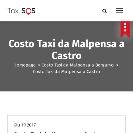
V
a
i
a
l
c
Costo Taxi da Malpensa a
o
n
Castro
t
e
Homepage
>
Costo Taxi da Malpensa a Bergamo
>
n
Costo Taxi da Malpensa a Castro
u
t
o
Costo Taxi da Malpensa a Bergamo
Giu 19 2017