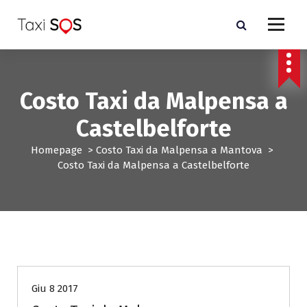
V
a
i
a
l
c
Costo Taxi da Malpensa a
o
n
Castelbelforte
t
e
Homepage
>
Costo Taxi da Malpensa a Mantova
>
n
Costo Taxi da Malpensa a Castelbelforte
u
t
o
Costo Taxi da Malpensa a Mantova
Giu 8 2017