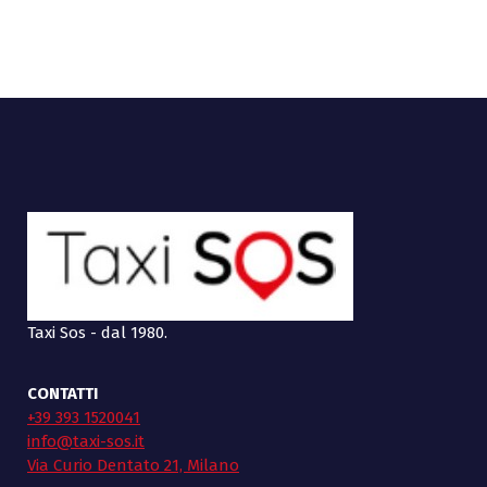
Taxi Sos - dal 1980.
CONTATTI
+39 393 1520041
info@taxi-sos.it
Via Curio Dentato 21, Milano