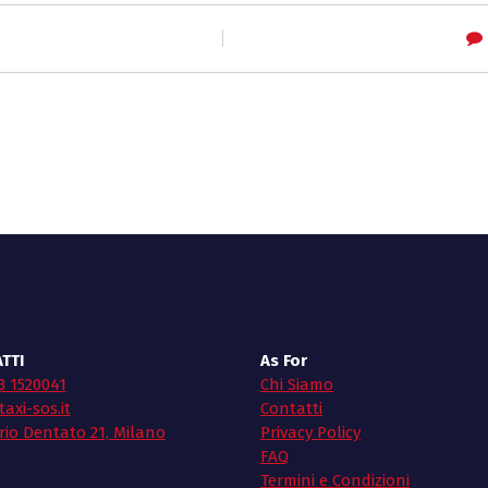
TTI
As For
3 1520041
Chi Siamo
axi-sos.it
Contatti
rio Dentato 21, Milano
Privacy Policy
FAQ
Termini e Condizioni