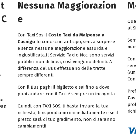
st
Nessuna Maggiorazion
M
 C
E
Quan
al S
Con Taxi Sos il
Costo Taxi da Malpensa a
Sent
Casnigo
lo conosci in anticipo, senza sorprese
mar
e senza nessuna maggiorazione assurda e
ingiustificata.Il Servizio Taxi o Ncc, sono servizi
Con
pubblici non di linea, così vengono definiti. A
ser
e
differenza del Bus effettuano delle tratte
(Am
a
sempre differenti.
Con
n
Con il Bus paghi il biglietto e sai fino a dove
Pref
puoi andare, con il Taxi è sempre un incognita.
Cas
ui
pro
Quindi, con TAXI SOS, ti basta Inviare la tua
ivan
rich
richiesta, ti rispondiamo immediatamente e se il
prezzo sarà di tuo gradimento, non ci saranno
cambiamenti!