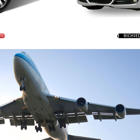
TO
RICHIE