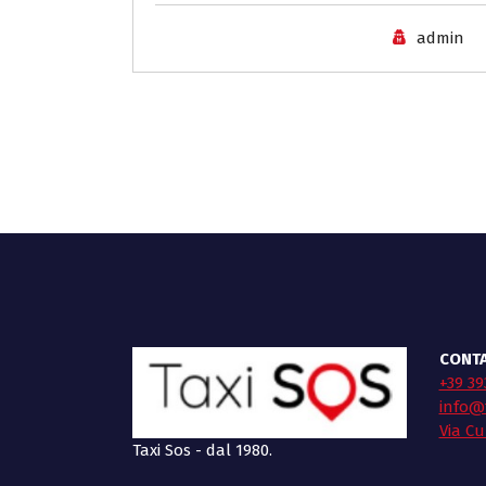
admin
CONTA
+39 39
info@t
Via Cu
Taxi Sos - dal 1980.