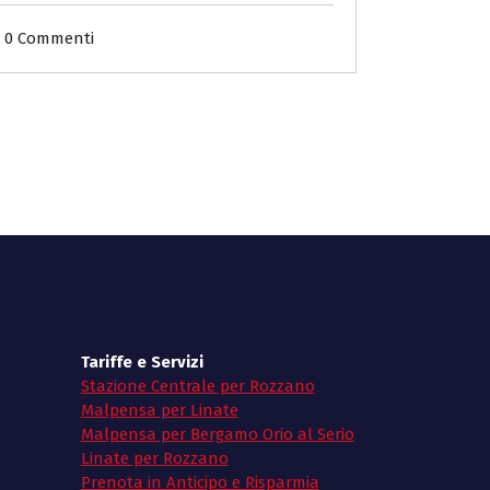
0 Commenti
Tariffe e Servizi
Stazione Centrale per Rozzano
Malpensa per Linate
Malpensa per Bergamo Orio al Serio
Linate per Rozzano
Prenota in Anticipo e Risparmia