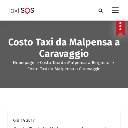
V
a
i
a
l
c
Costo Taxi da Malpensa a
o
n
Caravaggio
t
e
Homepage
>
Costo Taxi da Malpensa a Bergamo
>
n
Costo Taxi da Malpensa a Caravaggio
u
t
o
Costo Taxi da Malpensa a Bergamo
Giu 14 2017