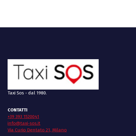
Taxi Sos - dal 1980.
CONTATTI
+39 393 1520041
info@taxi-sos.it
Via Curio Dentato 21, Milano