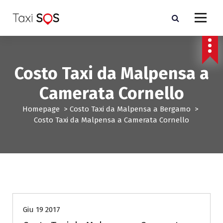
V
a
i
a
l
c
Costo Taxi da Malpensa a
o
n
Camerata Cornello
t
e
Homepage
>
Costo Taxi da Malpensa a Bergamo
>
n
Costo Taxi da Malpensa a Camerata Cornello
u
t
o
Costo Taxi da Malpensa a Bergamo
Giu 19 2017