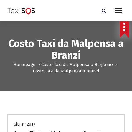
V
a
i
a
l
c
Costo Taxi da Malpensa a
o
n
Branzi
t
e
Homepage
>
Costo Taxi da Malpensa a Bergamo
>
n
Costo Taxi da Malpensa a Branzi
u
t
o
Costo Taxi da Malpensa a Bergamo
Giu 19 2017