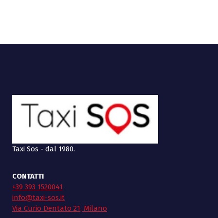
Taxi Sos - dal 1980.
CONTATTI
+39 393 1520041
info@taxi-sos.it
Via Curio Dentato 21, Milano