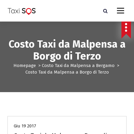
V
a
i
a
l
c
Costo Taxi da Malpensa a
o
n
Borgo di Terzo
t
e
Homepage
>
Costo Taxi da Malpensa a Bergamo
>
n
Costo Taxi da Malpensa a Borgo di Terzo
u
t
o
Costo Taxi da Malpensa a Bergamo
Giu 19 2017