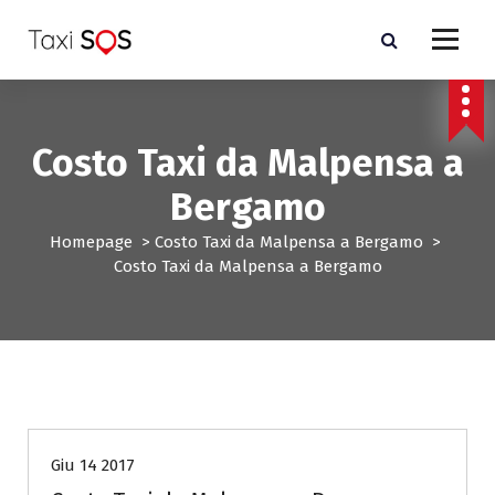
V
a
i
a
l
c
Costo Taxi da Malpensa a
o
n
Bergamo
t
e
Homepage
>
Costo Taxi da Malpensa a Bergamo
>
n
Costo Taxi da Malpensa a Bergamo
u
t
o
Costo Taxi da Malpensa a Bergamo
Giu 14 2017