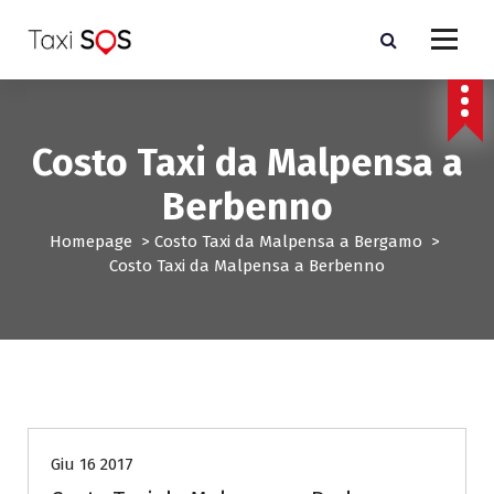
V
a
i
a
l
c
Costo Taxi da Malpensa a
o
n
Berbenno
t
e
Homepage
>
Costo Taxi da Malpensa a Bergamo
>
n
Costo Taxi da Malpensa a Berbenno
u
t
o
Costo Taxi da Malpensa a Bergamo
Giu 16 2017