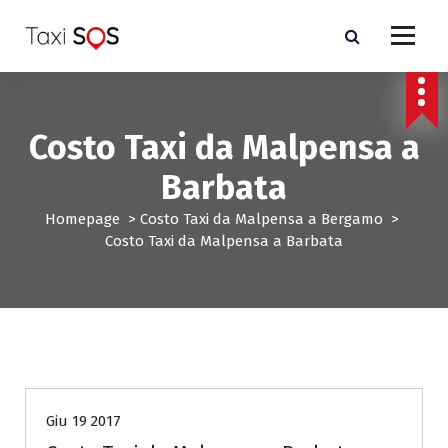
V
a
i
a
l
c
Costo Taxi da Malpensa a
o
n
Barbata
t
e
Homepage
>
Costo Taxi da Malpensa a Bergamo
>
n
Costo Taxi da Malpensa a Barbata
u
t
o
Costo Taxi da Malpensa a Bergamo
Giu 19 2017