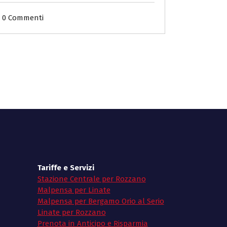
0 Commenti
Tariffe e Servizi
Stazione Centrale per Rozzano
Malpensa per Linate
Malpensa per Bergamo Orio al Serio
Linate per Rozzano
Prenota in Anticipo e Risparmia