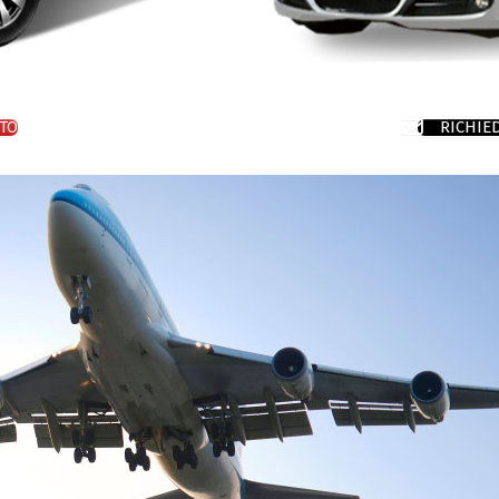
TO
RICHIE