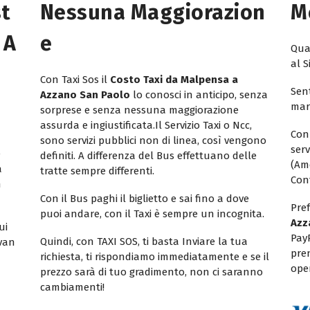
st
Nessuna Maggiorazion
M
 A
E
Quan
al S
Con Taxi Sos il
Costo Taxi da Malpensa a
Sent
Azzano San Paolo
lo conosci in anticipo, senza
mar
sorprese e senza nessuna maggiorazione
assurda e ingiustificata.Il Servizio Taxi o Ncc,
Con
sono servizi pubblici non di linea, così vengono
ser
e
definiti. A differenza del Bus effettuano delle
(Am
a
tratte sempre differenti.
Con
n
Con il Bus paghi il biglietto e sai fino a dove
Pref
puoi andare, con il Taxi è sempre un incognita.
Azz
ui
Pay
Quindi, con TAXI SOS, ti basta Inviare la tua
ivan
pren
richiesta, ti rispondiamo immediatamente e se il
oper
prezzo sarà di tuo gradimento, non ci saranno
cambiamenti!