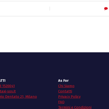
TTI
As For
3 1520041
Chi Siamo
axi-sos.it
Contatti
rio Dentato 21, Milano
Privacy Policy
FAQ
Termini e Condizioni