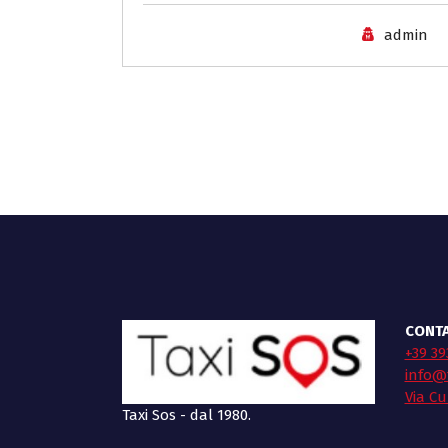
admin
CONTA
+39 39
info@t
Via Cu
Taxi Sos - dal 1980.