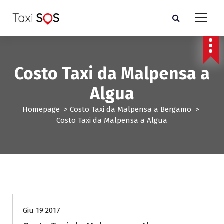
V
a
i
a
l
c
Costo Taxi da Malpensa a
o
n
Algua
t
e
Homepage
>
Costo Taxi da Malpensa a Bergamo
>
n
Costo Taxi da Malpensa a Algua
u
t
o
Costo Taxi da Malpensa a Bergamo
Giu 19 2017