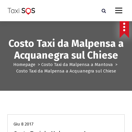
V
a
i
a
l
c
Costo Taxi da Malpensa a
o
n
Acquanegra sul Chiese
t
e
Homepage
>
Costo Taxi da Malpensa a Mantova
>
n
Costo Taxi da Malpensa a Acquanegra sul Chiese
u
t
o
Costo Taxi da Malpensa a Mantova
Giu 8 2017