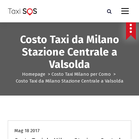
V
a
i
a
l
Costo Taxi da Milano
c
o
Stazione Centrale a
n
t
Valsolda
e
n
Homepage
>
Costo Taxi Milano per Como
>
u
Costo Taxi da Milano Stazione Centrale a Valsolda
t
o
Costo Taxi Milano per Como
Mag 18 2017