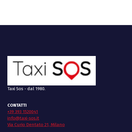
Taxi Sos - dal 1980.
CONTATTI
+39 393 1520041
info@taxi-sos.it
Via Curio Dentato 21, Milano