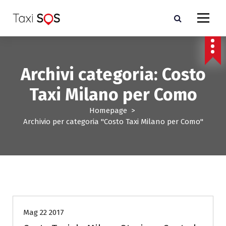
V
a
i
a
l
c
Archivi categoria: Costo
o
n
Taxi Milano per Como
t
e
Homepage
>
n
Archivio per categoria "Costo Taxi Milano per Como"
u
t
o
Costo Taxi Milano per Como
Mag 22 2017