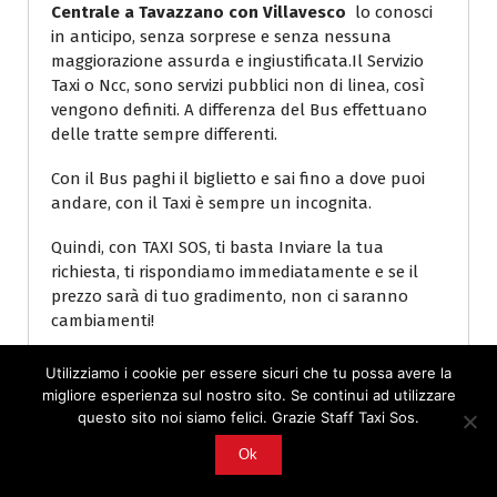
Centrale a Tavazzano con Villavesco
lo conosci
in anticipo, senza sorprese e senza nessuna
maggiorazione assurda e ingiustificata.Il Servizio
Taxi o Ncc, sono servizi pubblici non di linea, così
vengono definiti. A differenza del Bus effettuano
delle tratte sempre differenti.
Con il Bus paghi il biglietto e sai fino a dove puoi
andare, con il Taxi è sempre un incognita.
Quindi, con TAXI SOS, ti basta Inviare la tua
richiesta, ti rispondiamo immediatamente e se il
prezzo sarà di tuo gradimento, non ci saranno
cambiamenti!
Il nostro scopo è quello di permetterti di valutare
Utilizziamo i cookie per essere sicuri che tu possa avere la
con tutta calma se la spesa che andrai ad
migliore esperienza sul nostro sito. Se continui ad utilizzare
affrontare sarà quella che pensavi.
questo sito noi siamo felici. Grazie Staff Taxi Sos.
Ok
Conoscendo in anticipo la tariffa potrai Valutare,
Risparmiare e Viaggiare Sereno.