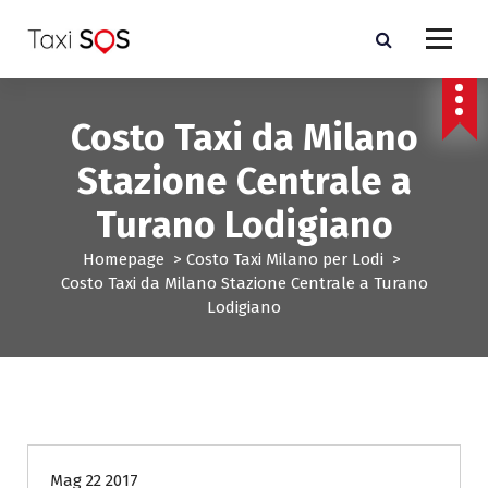
V
a
i
a
l
Costo Taxi da Milano
c
o
Stazione Centrale a
n
t
Turano Lodigiano
e
n
Homepage
>
Costo Taxi Milano per Lodi
>
u
Costo Taxi da Milano Stazione Centrale a Turano
t
Lodigiano
o
Costo Taxi Milano per Lodi
Mag 22 2017