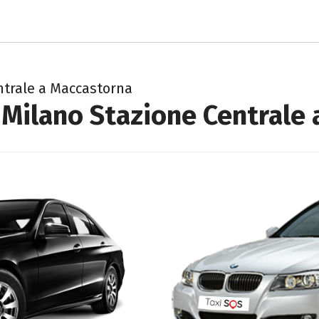
sos-monza-brianza
ntrale a Maccastorna
 Milano Stazione Centrale