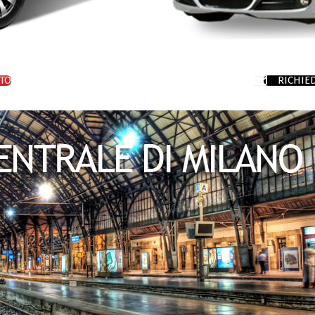
TO
RICHIE