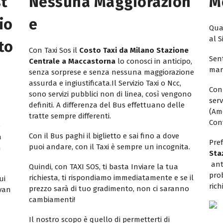
st
Nessuna Maggiorazion
M
io
E
Quan
al S
to
Con Taxi Sos il
Costo Taxi da Milano Stazione
Sent
Centrale a Maccastorna
lo conosci in anticipo,
mar
senza sorprese e senza nessuna maggiorazione
assurda e ingiustificata.Il Servizio Taxi o Ncc,
Con
sono servizi pubblici non di linea, così vengono
ser
definiti. A differenza del Bus effettuano delle
(Am
tratte sempre differenti.
Con
e
Con il Bus paghi il biglietto e sai fino a dove
a
Pref
puoi andare, con il Taxi è sempre un incognita.
n
Sta
ant
Quindi, con TAXI SOS, ti basta Inviare la tua
pro
richiesta, ti rispondiamo immediatamente e se il
ui
rich
prezzo sarà di tuo gradimento, non ci saranno
ivan
cambiamenti!
Il nostro scopo è quello di permetterti di