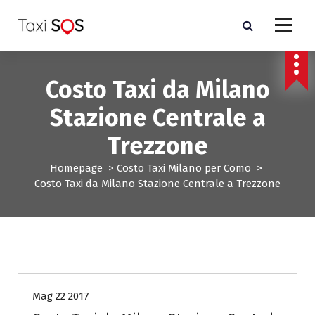
V
a
i
a
l
Costo Taxi da Milano
c
o
Stazione Centrale a
n
t
Trezzone
e
n
Homepage
>
Costo Taxi Milano per Como
>
u
Costo Taxi da Milano Stazione Centrale a Trezzone
t
o
Costo Taxi Milano per Como
Mag 22 2017