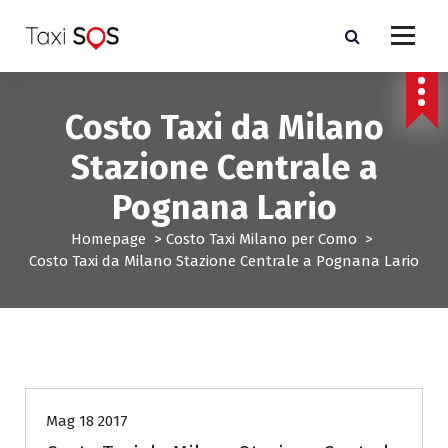
V
a
i
a
l
Costo Taxi da Milano
c
o
Stazione Centrale a
n
t
Pognana Lario
e
n
Homepage
>
Costo Taxi Milano per Como
>
u
Costo Taxi da Milano Stazione Centrale a Pognana Lario
t
o
Costo Taxi Milano per Como
Mag 18 2017